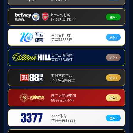
参演人员的协同努力，演练圆满完成。此次
演练有效检验了公司应急体系的实战效能，
为汛期安全防控工作夯实了根基。