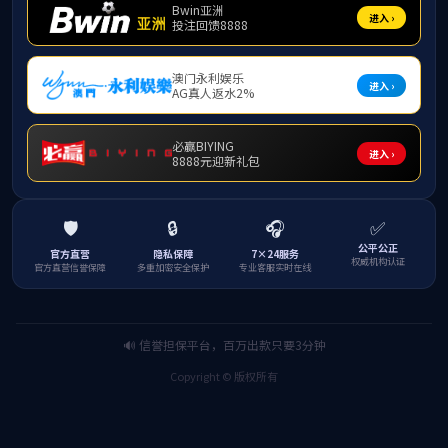
本次演练秉持
“贴近实战、精准布
控”原则，针对强降雨天气可能引发的复杂
险情进行模拟，设置了信息报送、现场巡
查、漏雨处理、排水抢险、有限空间作业、
人员疏散及伤员救援等多项关键场景。演练
过程中，各应急小组在统一调度下，分工清
晰、响应迅速，各环节衔接顺畅，所有模拟
险情均在规定时间内得到妥善处置，充分彰
显了应急队伍的协同作战能力。​