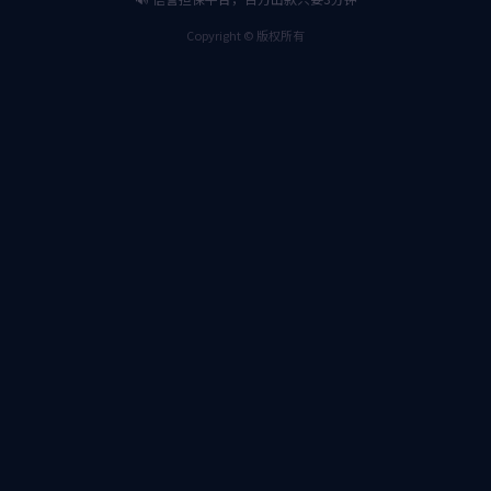
增长的重要引擎。中国国际服务贸易交易会（以下简称服贸
合性展会，凭借独特魅力与强大影响力...
如何破解区域“生态约束强、产业基础弱、空