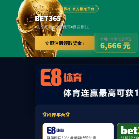
首页
集团概况
新闻资讯
集团简介
集团动态
项目动态
重要精神
经营信息公开
社会招聘
领导团队
所出资企业动态
专题专栏
优培计划
组织结构
两园一河
党建信息
必赢76net线路官网
水利要闻
纪检监察
所出资企业
检举举报渠道
联系我们