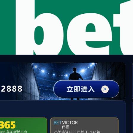
76net必赢(BWIN)线路检测中心|官方网站
业务板块
党的建设
信息公开