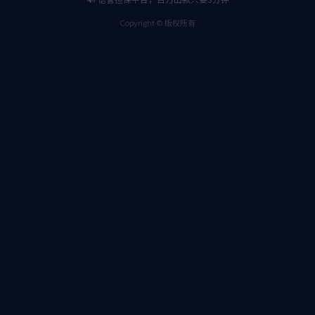
持会议，向各下属企业、各项目施工单位、监理单位及运行维
雨的分析和工作要求，部署各下属企业及项目有关单位全面落实安
点部位和设施用电安全防范,深入排查厂区内涝隐患，切实抓好