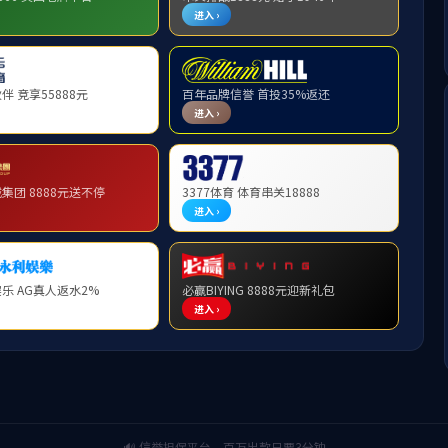
进行安排部署，全面启动本次强降雨防汛准备各项工作，积极