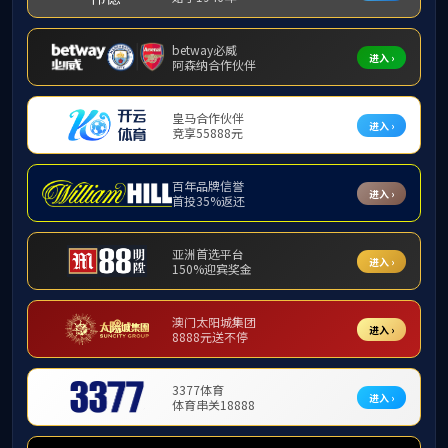
食”的奋斗精神，树立了立党为公、执政为民、廉洁奉公的标杆。
一位位英勇的抗日英雄，更是以生命践行了“国家至上、人民为
先”的信念，在巨大的利益诱惑和残酷的刑罚面前，依旧不为所
动、坚贞不屈，展现出的伟大抗战精神和百折不挠的英雄气概，令
人肃然起敬。
此次参观学习，既是一次生动的历史教育，也是一次深刻的精
神洗礼。参观结束后，党员和纪检干部表示，抗战时期共产党人的
抗日相关实践也在提醒国企干部必须树立正确的
“权力观、政绩
观”、弘扬“奋斗观”、强化“监督观”，坚决将革命先辈的廉洁
风范内化于心、外化于行，始终保持清正廉洁的政治本色，筑牢拒
腐防变的思想防线，以抗战精神为指引，将廉政教育转化为推动集
团高质量发展的实际行动，以清正廉洁的作风护航企业高质量发
展。
下一页
76net必赢官网召开工程建设项目廉政风险点及防控措施