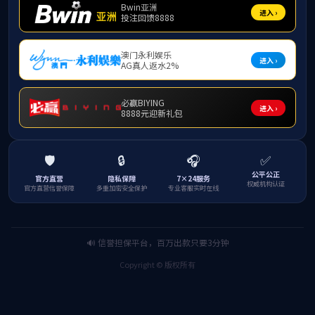
清单宣贯会
推荐文章
76net必赢官网召开2024年纪检监察工作会
76net必赢官网、永定河流域投资有限公司联合召开廉政教育报告会
加强企组联动 推动督帮一体
76net必赢官网纪委召开纪检系统2024年上半年工作述职会
76net必赢官网纪委召开张坊供水系统水毁修复工程监督协调专题会
76net必赢官网纪委召开廉洁工程建设暨节前集体廉政谈话会议
相关链接：