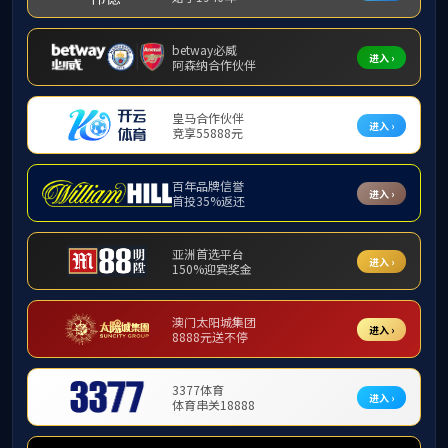
近日
，集团党委书记、董事长霍连明，
党委副书记、董事、总经理刘晓光先后带
队，深入服贸会策展场馆及
“两园一河”
项
目
现场，检查指导筹备工作。集团副总经
理、
“两园一河”项目办主任曾国华陪同。
9月9日，霍连明带队赴首钢园服贸会7号
馆
“两园一河”展区
，
查看
集团展区布展情