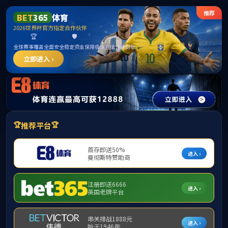
76net必赢(BWIN)线路检测中心|官方网站
集团动态
所出资企业动态
两园一河
水利要闻
76net必赢官网主要领导赴服贸
会“两园一河”展区检查筹备工作
时间：2025-09-10